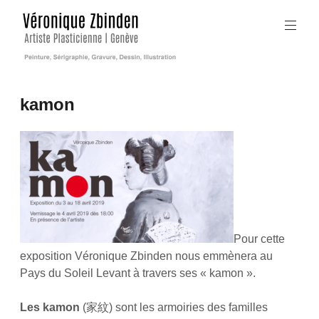
Aller
au
contenu
principal
Peinture,
Sérigraphie,
Véronique
kamon
Gravure,
Zbinden,
Dessin,
Artiste
Illustration
Plasticien,
Genève,
Suisse
Pour cette
exposition Véronique Zbinden nous emmènera au
Pays du Soleil Levant à travers ses « kamon ».
Les kamon
(家紋) sont les armoiries des familles